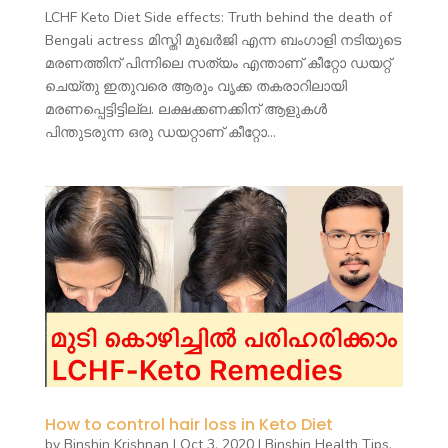
LCHF Keto Diet Side effects: Truth behind the death of
Bengali actress മിസ്തി മുഖർജി എന്ന ബംഗാളി നടിയുടെ
മരണത്തിന് പിന്നിലെ സത്യം എന്താണ് കീറ്റോ ഡയറ്റ്
ചെയ്തു ഇതുവരെ ആരും വൃക്ക തകരാറിലായി
മരണപ്പെട്ടിട്ടില്ല. ലക്ഷക്കണക്കിന് ആളുകൾ
പിന്തുടരുന്ന ഒരു ഡയറ്റാണ് കീറ്റോ...
How to control hair loss in Keto Diet
by
Binshin Krishnan
|
Oct 3, 2020
|
Binshin Health Tips
,