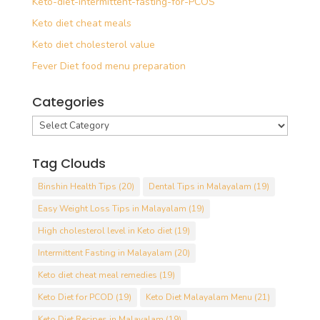
Keto-diet-intermittent-fasting-for-PCOS
Keto diet cheat meals
Keto diet cholesterol value
Fever Diet food menu preparation
Categories
Categories
Tag Clouds
Binshin Health Tips
(20)
Dental Tips in Malayalam
(19)
Easy Weight Loss Tips in Malayalam
(19)
High cholesterol level in Keto diet
(19)
Intermittent Fasting in Malayalam
(20)
Keto diet cheat meal remedies
(19)
Keto Diet for PCOD
(19)
Keto Diet Malayalam Menu
(21)
Keto Diet Recipes in Malayalam
(19)