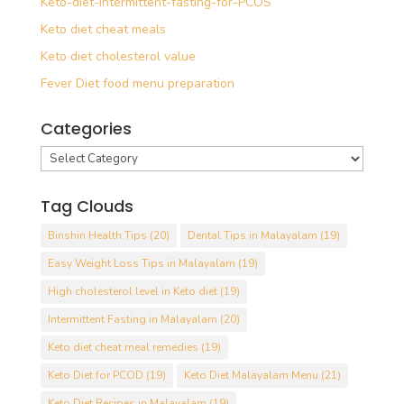
Keto-diet-intermittent-fasting-for-PCOS
Keto diet cheat meals
Keto diet cholesterol value
Fever Diet food menu preparation
Categories
Categories
Tag Clouds
Binshin Health Tips
(20)
Dental Tips in Malayalam
(19)
Easy Weight Loss Tips in Malayalam
(19)
High cholesterol level in Keto diet
(19)
Intermittent Fasting in Malayalam
(20)
Keto diet cheat meal remedies
(19)
Keto Diet for PCOD
(19)
Keto Diet Malayalam Menu
(21)
Keto Diet Recipes in Malayalam
(19)