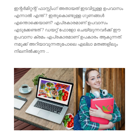
ഇന്റർമിറ്റന്റ് ഫാസ്റ്റിംഗ് അതായത് ഇടവിട്ടുള്ള ഉപവാസം
എന്നാൽ എന്ത് ? ഇതുകൊണ്ടുള്ള ഗുണങ്ങൾ
എന്തൊക്കെയാണ്? എപ്രകാരമാണ് ഉപവാസം
എടുക്കേണ്ടത് ? ഡയറ്റ് ഫോളോ ചെയ്യുന്നവർക്ക് ഈ
ഉപവാസ ക്രമം എപ്രകാരമാണ് ഉപകാരം ആകുന്നത്.
നമുക്ക് അറിയാവുന്നതുപോലെ എല്ലാ മതങ്ങളിലും
നിലനിൽക്കുന്ന ...