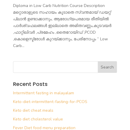
Diploma in Low Carb Nutrition Course Description
മറ്റൊരാളുടെ സഹായം കൂടാതെ സ്വന്തമായ് ഡയറ്റ്
പ്ലാൻ ഉണ്ടാക്കാനും, ആരോഗ്യപരമായ രീതിയിൽ
പാർശ്വഫലങ്ങൾ ഇല്ലാതെ അമിതവണ്ണം,കുടവയർ
,ഫാറ്റിലിവർ ,പ്രമേഹം ,തൈറോയിഡ് ,PCOD
,കൊളെസ്ട്രോൾ കുറയ്ക്കാനും, പേരിനോപ്പം ” Low
Carb...
Recent Posts
Intermittent fasting in malayalam
Keto-diet-intermittent-fasting-for-PCOS
Keto diet cheat meals
Keto diet cholesterol value
Fever Diet food menu preparation