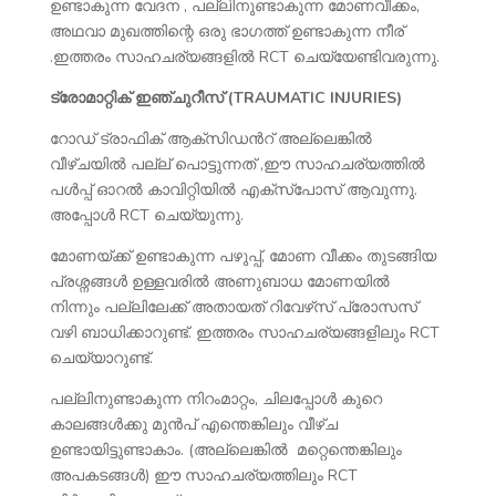
ഉണ്ടാകുന്ന വേദന , പല്ലിനുണ്ടാകുന്ന മോണവീക്കം,
അഥവാ മുഖത്തിന്റെ ഒരു ഭാഗത്ത് ഉണ്ടാകുന്ന നീര്
.ഇത്തരം സാഹചര്യങ്ങളിൽ RCT ചെയ്യേണ്ടിവരുന്നു.
ട്രോമാറ്റിക് ഇഞ്ചുറീസ് (TRAUMATIC INJURIES)
റോഡ് ട്രാഫിക് ആക്സിഡൻറ് അല്ലെങ്കിൽ
വീഴ്ചയിൽ പല്ല് പൊട്ടുന്നത് ,ഈ സാഹചര്യത്തിൽ
പൾപ്പ് ഓറൽ കാവിറ്റിയിൽ എക്സ്പോസ് ആവുന്നു.
അപ്പോൾ RCT ചെയ്യുന്നു.
മോണയ്ക്ക് ഉണ്ടാകുന്ന പഴുപ്പ്, മോണ വീക്കം തുടങ്ങിയ
പ്രശ്നങ്ങൾ ഉള്ളവരിൽ അണുബാധ മോണയിൽ
നിന്നും പല്ലിലേക്ക് അതായത് റിവേഴ്‌സ് പ്രോസസ്
വഴി ബാധിക്കാറുണ്ട്. ഇത്തരം സാഹചര്യങ്ങളിലും RCT
ചെയ്യാറുണ്ട്.
പല്ലിനുണ്ടാകുന്ന നിറംമാറ്റം, ചിലപ്പോൾ കുറെ
കാലങ്ങൾക്കു മുൻപ് എന്തെങ്കിലും വീഴ്ച
ഉണ്ടായിട്ടുണ്ടാകാം. (അല്ലെങ്കിൽ മറ്റെന്തെങ്കിലും
അപകടങ്ങൾ) ഈ സാഹചര്യത്തിലും RCT