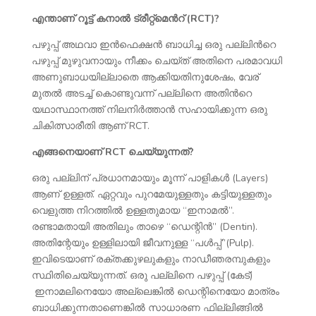
എന്താണ് റൂട്ട് കനാൽ ട്രീറ്റ്മെൻറ് (RCT)?
പഴുപ്പ് അഥവാ ഇൻഫെക്ഷൻ ബാധിച്ച ഒരു പല്ലിൻറെ
പഴുപ്പ് മുഴുവനായും നീക്കം ചെയ്ത് അതിനെ പരമാവധി
അണുബാധയില്ലാതെ ആക്കിയതിനുശേഷം, വേര്
മുതൽ അടച്ച് കൊണ്ടുവന്ന് പല്ലിനെ അതിൻറെ
യഥാസ്ഥാനത്ത് നിലനിർത്താൻ സഹായിക്കുന്ന ഒരു
ചികിത്സാരീതി ആണ് RCT.
എങ്ങനെയാണ് RCT ചെയ്യുന്നത്?
ഒരു പല്ലിന് പ്രധാനമായും മൂന്ന് പാളികൾ (Layers)
ആണ് ഉള്ളത്. ഏറ്റവും പുറമേയുള്ളതും കട്ടിയുള്ളതും
വെളുത്ത നിറത്തിൽ ഉള്ളതുമായ “ഇനാമൽ”.
രണ്ടാമതായി അതിലും താഴെ “ഡെന്റിൻ” (Dentin).
അതിന്റേയും ഉള്ളിലായി ജീവനുള്ള “പൾപ്പ്”(Pulp).
ഇവിടെയാണ് രക്തക്കുഴലുകളും നാഡീഞരമ്പുകളും
സ്ഥിതിചെയ്യുന്നത്. ഒരു പല്ലിനെ പഴുപ്പ് (കേട്)
ഇനാമലിനെയോ അല്ലെങ്കിൽ ഡെന്റിനെയോ മാത്രം
ബാധിക്കുന്നതാണെങ്കിൽ സാധാരണ ഫില്ലിങ്ങിൽ