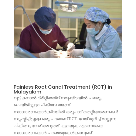
Painless Root Canal Treatment (RCT) in
Malayalam
റൂട്ട് കനാൽ ട്രീറ്റ്മെൻറ് നമുക്കിടയിൽ പലരും
ചെയ്തിട്ടുള്ള ചികിത്സ ആണ്.
സാധാരണക്കാർക്കിടയിൽ ഒരുപാട് തെറ്റിദ്ധാരണകൾ
സൃഷ്ടിച്ചിട്ടുള്ള ഒരു പദമാണ് RCT. വേര് മുറിച്ച് മാറ്റുന്ന
ചികിത്സ, വേര് അറുത്ത് കളയുക എന്നൊക്കെ
സാധാരണക്കാർ പറഞ്ഞുകേൾക്കാറുണ്ട്.