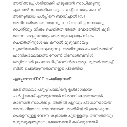
അത് അടച്ച് ശരിയാക്കി എടുക്കാൻ സാധിക്കുന്നു.
എന്നാൽ ഇനാമലിനെയും ഡെന്റിനെയും കടന്ന്
അണുബാധ പൾപ്പിനെ ബാധിച്ചാൽ RCT
അനിവാര്യമായി വരുന്നു. കേട് ബാധിച്ച ഇനാമലും
ഡെന്റിനും നീക്കം ചെയ്തത് അതേ ദ്വാരത്തിൽ കൂടി
തന്നെ പഴുപ്പിനേയും ഞരമ്പുകളെയും നീക്കം
ചെയ്തതിനുശേഷം കനാൽ മുഴുവനായും
വൃത്തിയാക്കിയെടുക്കുന്നു.. അതിനുശേഷം ശരീരത്തിന്
ഹാനികരമല്ലാത്ത നോൺ റിസോർബബിൾ
മെറ്റീരിയൽ ഉപയോഗിച്ച് വേരിൻറെ അറ്റം മുതൽ അടച്ച്
സീൽ ചെയ്യുന്നതാണ് ഈ പ്രക്രിയ.
എപ്പോഴാണ് RCT ചെയ്യുന്നത്?
കേട് അഥവാ പഴുപ്പ് പല്ലിന്റെ ഉൾഭാഗമായ
പൾപ്പിലേക്ക് എത്തുമ്പോൾ നിരവധി ലക്ഷണങ്ങൾ
കാണാൻ സാധിക്കും. അതിൽ ഏറ്റവും പ്രധാനമായത്
അസഹ്യമായ വേദനയാണ്. രാത്രിയിൽ ഉണ്ടാകുന്ന
പെട്ടെന്നുള്ള വേദന. കൂടാതെ ചൂടുള്ളതും തണുത്തതും
മധുരമുള്ളതുമായ ഭക്ഷണങ്ങൾ കഴിക്കുമ്പോൾ