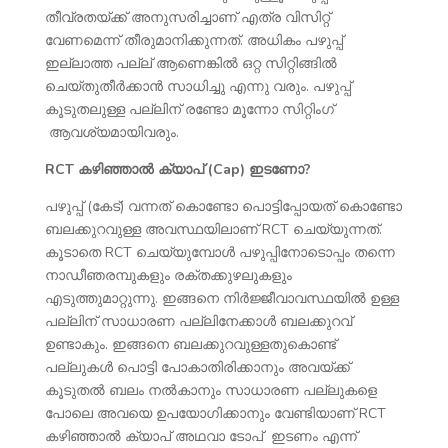
തീവ്രതയ്ക്ക് അനുസരിച്ചാണ് എത്ര വിസിറ്റ്
വേണമെന്ന് തീരുമാനിക്കുന്നത്. അധികം പഴുപ്പ്
ഇല്ലാത്ത പല്ല് ആണെങ്കിൽ ഒറ്റ സിറ്റിങ്ങിൽ
ചെയ്തുതീർക്കാൻ സാധിച്ചു എന്നു വരും. പഴുപ്പ്
കൂടുതലുള്ള പല്ലിന് രണ്ടോ മൂന്നോ സിറ്റിംഗ്
ആവശ്യമായിവരും.
RCT കഴിഞ്ഞാൽ ക്യാപ് (Cap) ഇടണോ?
പഴുപ്പ് (കേട്) വന്നത് കൊണ്ടോ പൊട്ടിപ്പോയത് കൊണ്ടോ
ബലക്കുറവുള്ള അവസ്ഥയിലാണ് RCT ചെയ്യുന്നത്.
കൂടാതെ RCT ചെയ്യുമ്പോൾ പഴുപ്പിനോടൊപ്പം തന്നെ
നാഡീഞരമ്പുകളും രക്തക്കുഴലുകളും
എടുത്തുമാറ്റുന്നു. ഇങ്ങനെ നിർജ്ജീവാവസ്ഥയിൽ ഉള്ള
പല്ലിന് സാധാരണ പല്ലിനേക്കാൾ ബലക്കുറവ്
ഉണ്ടാകും. ഇങ്ങനെ ബലക്കുറവുള്ളതുകൊണ്ട്
പല്ലുകൾ പൊട്ടി പോകാതിരിക്കാനും അവയ്ക്ക്
കൂടുതൽ ബലം നൽകാനും സാധാരണ പല്ലുകളെ
പോലെ അവയെ ഉപയോഗിക്കാനും വേണ്ടിയാണ് RCT
കഴിഞ്ഞാൽ ക്യാപ് അഥവാ ടോപ് ഇടണം എന്ന്