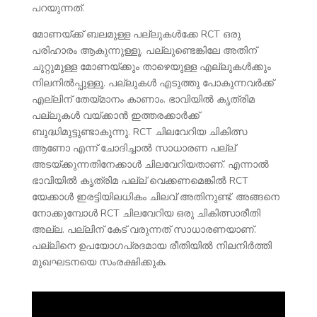
പറയുന്നത്.
മോണയ്ക്ക് ബലമുള്ള പല്ലുകൾക്കേ RCT ഒരു
പരിഹാരം ആകുന്നുള്ളൂ. പല്ലുണ്ടെങ്കിലേ അതിന്
ചുറ്റുമുള്ള മോണയ്ക്കും താഴെയുള്ള എല്ലുകൾക്കും
നിലനിൽപ്പുള്ളൂ. പല്ലുകൾ എടുത്തു പോകുന്നവർക്ക്
എല്ലിന് തേയ്മാനം കാണാം. ഭാവിയിൽ കൃത്രിമ
പല്ലുകൾ വയ്ക്കാൻ ഇത്തരക്കാർക്ക്
ബുദ്ധിമുട്ടുണ്ടാകുന്നു. RCT ചിലവേറിയ ചികിത്സ
ആണോ എന്ന് ചോദിച്ചാൽ സാധാരണ പല്ല്
അടയ്ക്കുന്നതിനേക്കാൾ ചിലവേറിയതാണ്. എന്നാൽ
ഭാവിയിൽ കൃത്രിമ പല്ല് വെക്കണമെങ്കിൽ RCT
യേക്കാൾ ഇരട്ടിയിലധികം ചിലവ് അതിനുണ്ട്. അങ്ങനെ
നോക്കുമ്പോൾ RCT ചിലവേറിയ ഒരു ചികിത്സാരീതി
അല്ല. പല്ലിന് കേട് വരുന്നത് സാധാരണയാണ്.
പല്ലിനെ ഉപയോഗപ്രദമായ രീതിയിൽ നിലനിർത്തി
മുഖഘടനയെ സംരക്ഷിക്കുക.