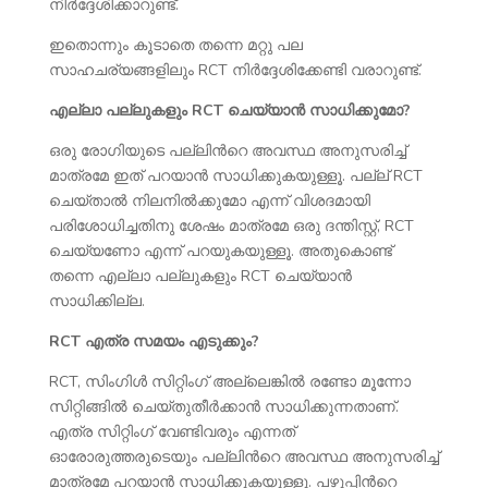
നിർദ്ദേശിക്കാറുണ്ട്.
ഇതൊന്നും കൂടാതെ തന്നെ മറ്റു പല
സാഹചര്യങ്ങളിലും RCT നിർദ്ദേശിക്കേണ്ടി വരാറുണ്ട്.
എല്ലാ പല്ലുകളും RCT ചെയ്യാൻ സാധിക്കുമോ?
ഒരു രോഗിയുടെ പല്ലിൻറെ അവസ്ഥ അനുസരിച്ച്
മാത്രമേ ഇത് പറയാൻ സാധിക്കുകയുള്ളൂ. പല്ല് RCT
ചെയ്താൽ നിലനിൽക്കുമോ എന്ന് വിശദമായി
പരിശോധിച്ചതിനു ശേഷം മാത്രമേ ഒരു ദന്തിസ്റ്റ്, RCT
ചെയ്യണോ എന്ന് പറയുകയുള്ളൂ. അതുകൊണ്ട്
തന്നെ എല്ലാ പല്ലുകളും RCT ചെയ്യാൻ
സാധിക്കില്ല.
RCT എത്ര സമയം എടുക്കും?
RCT, സിംഗിൾ സിറ്റിംഗ് അല്ലെങ്കിൽ രണ്ടോ മൂന്നോ
സിറ്റിങ്ങിൽ ചെയ്തുതീർക്കാൻ സാധിക്കുന്നതാണ്.
എത്ര സിറ്റിംഗ് വേണ്ടിവരും എന്നത്
ഓരോരുത്തരുടെയും പല്ലിൻറെ അവസ്ഥ അനുസരിച്ച്
മാത്രമേ പറയാൻ സാധിക്കുകയുള്ളൂ. പഴുപ്പിൻറെ